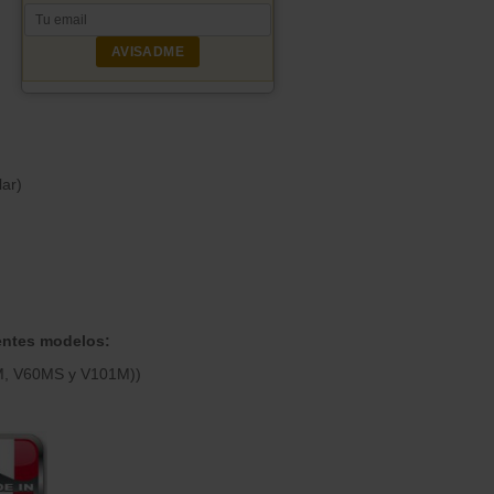
AVISADME
ar)
entes modelos:
M, V60MS y V101M))