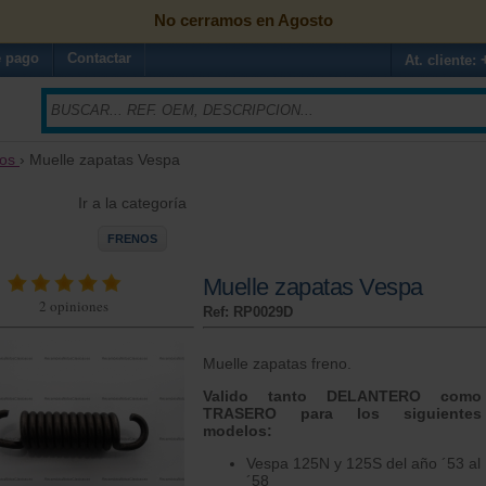
No cerramos en Agosto
 pago
Contactar
At. cliente:
os
› Muelle zapatas Vespa
Ir a la categoría
FRENOS
Muelle zapatas Vespa
2
opiniones
Ref: RP0029D
Muelle zapatas freno.
Valido tanto DELANTERO como
TRASERO para los siguientes
modelos:
Vespa 125N y 125S del año ´53 al
´58