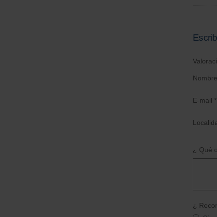
Escrib
Valorac
Nombre
E-mail *
Localid
¿ Qué o
¿ Recom