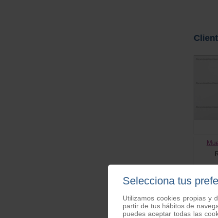
Clien
Mue
Selecciona tus pref
Utilizamos cookies propias y d
partir de tus hábitos de naveg
puedes aceptar todas las coo