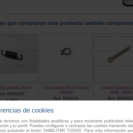
tes que compraron este producto también compraro
lle zapatas Vespa
Clip zapatas freno Vespa y
Pasador bloqueo t
Vespino
rueda, Vespa
Ref. RP0029T
Ref. PS0074
Ref. MP0023
1.20 €
0.20 €
0.30 €
erencias de cookies
e terceros con finalidades analíticas y para mostrarte publicidad rel
ación y tu perfil. Puedes configurar o rechazar las cookies haciendo
kies pulsando el botón 'HABILITAR TODAS'. Para más información pue