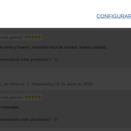
nes de clientes
zapatas Vespa
2
opiniones
CONFIGURA
o
| de Sevilla | Thursday 29 de December de 2022
ación general:
io serio y bueno, recambio facil de montar, buena calidad.
mendaría este producto?
Sí
 de Almería | Wednesday 06 de June de 2018
ación general:
e buscaba.
mendaría este producto?
Sí