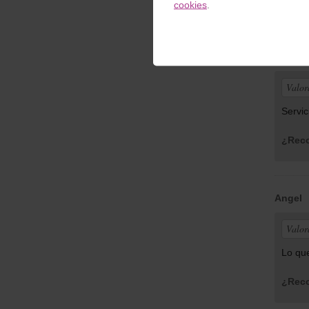
Opinio
cookies
.
Muelle 
Eduard
Valor
Servic
¿Reco
Angel
|
Valor
Lo qu
¿Reco