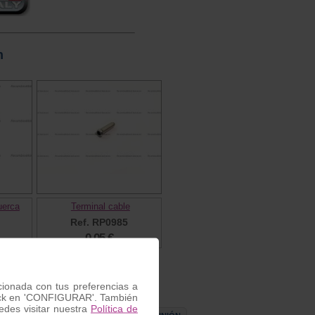
n
uerca
Terminal cable
Ref. RP0985
0.05 €
acionada con tus preferencias a
 click en 'CONFIGURAR'. También
des visitar nuestra
Política de