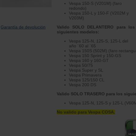
Vespa 150-S (V201M) (faro
redondo)
Vespa 150-L y 150-F (V202M y
V203M)
Valido SOLO DELANTERO para los
Garantía de devolución
siguientes modelos:
Vespa 125-N, 125-S, 125-L del
año ´60 al ´65
Vespa 150S (502M) (faro rectangul
Vespa 150 Sprint y 150-GS
Vespa 160 y 160-GT
Vespa 50/75
Vespa Super y SL
Vespa Primavera
Vespa 125/150 CL
Vespa 200 DS
Valido SOLO TRASERO para los sigui
Vespa 125-N, 125-S y 125-L (V60
No valido para Vespa COSA.