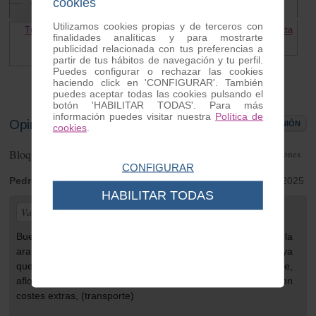
cookies
Utilizamos cookies propias y de terceros con
Tuerca tambor freno trasero
Tambor freno trasero Lambretta
finalidades analíticas y para mostrarte
Lambretta
91.65 €
publicidad relacionada con tus preferencias a
12.00 €
partir de tus hábitos de navegación y tu perfil.
Puedes configurar o rechazar las cookies
haciendo click en 'CONFIGURAR'. También
puedes aceptar todas las cookies pulsando el
botón 'HABILITAR TODAS'. Para más
información puedes visitar nuestra
Política de
Opiniones de clientes
ESCRIBIR OPINIÓN
cookies
.
Bloqueo tambor trasero Lambretta
1
opiniones
CONFIGURAR
Pedro José
| de Felanitx | Tuesday 11 de November de 2025
HABILITAR TODAS
Valoración general:
Buen producto, rapidez y profesionalidad. Nota, Al pedir la
arandela de la rueda trasera, deberian de incluir la tuerca, ya
que algunas estan deterioradas por detras y no se ve,
aflojandose de nuevo y tener que hacer otro pedido con
costes extras, (transporte)