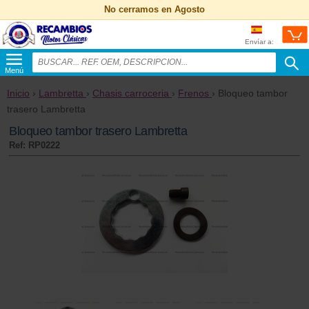
No cerramos en Agosto
Envíar a:
Menú
Inicio
›
Lambretta
›
Chasis carroceria
›
Frenos
› Bloqueo tambor
trasero Lambretta
Bloqueo tambor trasero Lambretta
Ref: RP0222