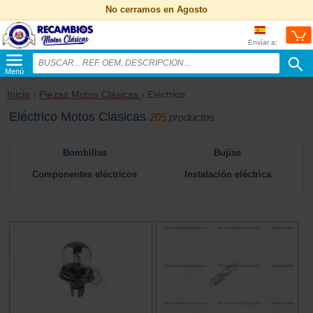
No cerramos en Agosto
Envíar a:
Menú
Inicio
›
Piezas Motos Clásicas
› Eléctrico
Eléctrico Motos Clasicas
205
productos
Bombillas
Bujias
Componentes eléctricos
Instalación eléctrica