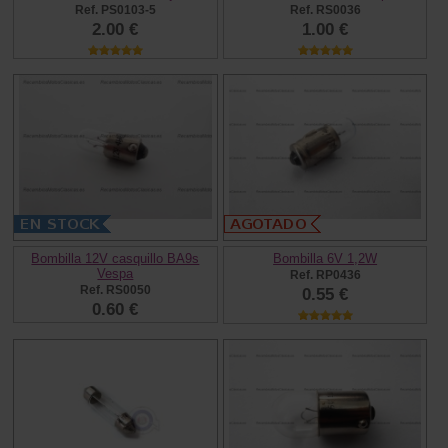
Ref. PS0103-5
Ref. RS0036
2.00 €
1.00 €
Bombilla 12V casquillo BA9s
Bombilla 6V 1,2W
Vespa
Ref. RP0436
Ref. RS0050
0.55 €
0.60 €