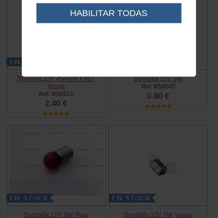
HABILITAR TODAS
Bombilla 12V 45/40W P45T
Bombilla 12V 5W
Vespa
Ref. RS0047
Ref. RS0021
0.80 €
2.40 €
Bombilla 12V 5W Roja
Bombilla 12V 5W Vespa