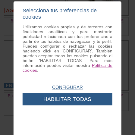
Selecciona tus preferencias de
cookies
Bujia cuello largo Champion
Bujia cuello largo NGK B5ES
Ref. N2C
Ref. B5ES
Utilizamos cookies propias y de terceros con
finalidades analíticas y para mostrarte
4.60 €
3.50 €
publicidad relacionada con tus preferencias a
partir de tus hábitos de navegación y tu perfil.
Puedes configurar o rechazar las cookies
haciendo click en 'CONFIGURAR'. También
puedes aceptar todas las cookies pulsando el
botón 'HABILITAR TODAS'. Para más
información puedes visitar nuestra
Política de
cookies
.
CONFIGURAR
Bujia cuello largo NGK BR6ES
Bujia cuello largo NGK B6ES
HABILITAR TODAS
Ref. BR6ES
Ref. B6ES
5.95 €
3.60 €