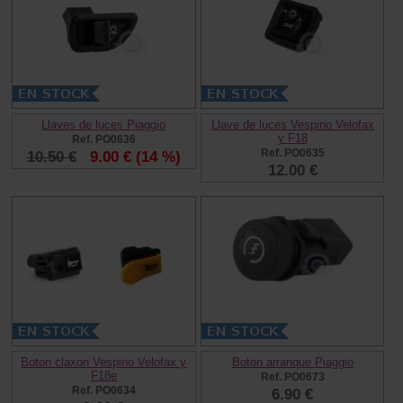
Llaves de luces Piaggio
Llave de luces Vespino Velofax
y F18
Ref. PO0636
Ref. PO0635
10.50 €
9.00 €
(14 %)
12.00 €
Boton claxon Vespino Velofax y
Boton arranque Piaggio
F18e
Ref. PO0673
Ref. PO0634
6.90 €