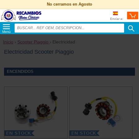
No cerramos en Agosto
Envíar a:
Menú
Inicio
›
Scooter Piaggio
› Electricidad
Electricidad Scooter Piaggio
ENCENDIDOS