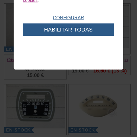
cookies
.
CONFIGURAR
HABILITAR TODAS
Cristal cuenta kilometros Vespa
Esfera cuenta kilometros Vespa
FL
Ref. MV0074A
Ref. PO0637
19.00 €
16.60 €
(13 %)
15.00 €