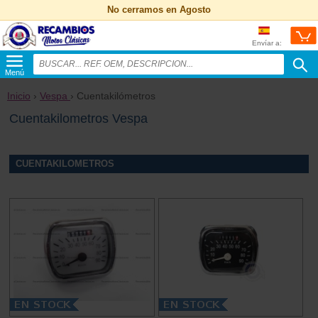
No cerramos en Agosto
Envíar a:
Menú
Inicio
›
Vespa
› Cuentakilómetros
Cuentakilometros Vespa
CUENTAKILOMETROS