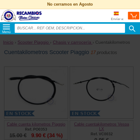
No cerramos en Agosto
Envíar a:
Menú
Inicio
›
Scooter Piaggio
›
Chasis y carrocería
› Cuentakilometros
Cuentakilometros Scooter Piaggio
17
productos
Cable cuenta kilometros Piaggio
Cable cuentakilometros Vespa
LX
Ref. PO0353
Ref. VC0032
15.00 €
9.90 €
(34 %)