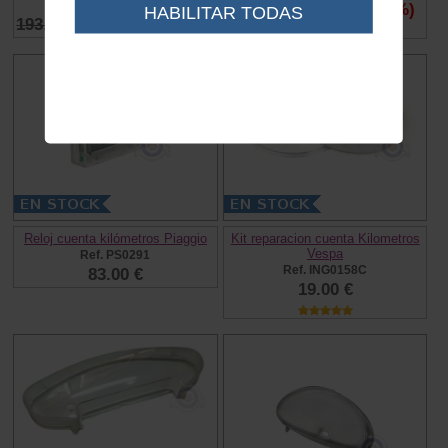
Ref. PO0379
70.00 €
55.00 €
(21 %)
HABILITAR TODAS
193.96 €
110.00 €
(43 %)
Reloj cuenta kilómetros Piaggio
Kit reparacion cuenta Kilometros
Vespa
Ref. PS0291
Ref. ING0158C
83.00 €
19.00 €