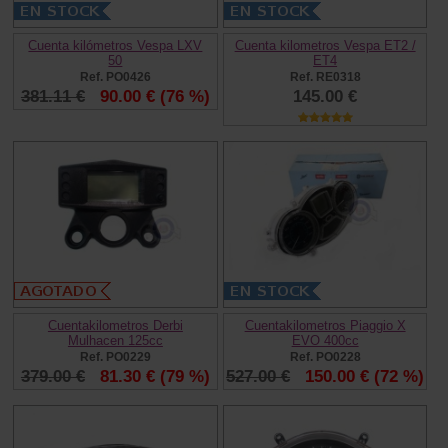
Cuenta kilómetros Vespa LXV
Cuenta kilometros Vespa ET2 /
50
ET4
Ref. PO0426
Ref. RE0318
381.11 €
90.00 €
(76 %)
145.00 €
Cuentakilometros Derbi
Cuentakilometros Piaggio X
Mulhacen 125cc
EVO 400cc
Ref. PO0229
Ref. PO0228
379.00 €
81.30 €
(79 %)
527.00 €
150.00 €
(72 %)