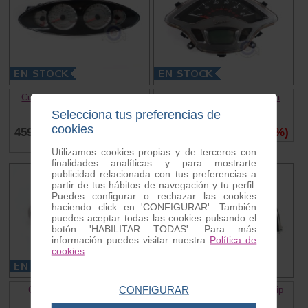
Cuentakilometros Piaggio X9
Cuentakilometros Primavera
125/200/250
50cc. 4T.
Selecciona tus preferencias de
Ref. PO0324
Ref. MC0382
cookies
459.45 €
70.00 €
(85 %)
159.00 €
85.00 €
(47 %)
Utilizamos cookies propias y de terceros con
finalidades analíticas y para mostrarte
publicidad relacionada con tus preferencias a
partir de tus hábitos de navegación y tu perfil.
Puedes configurar o rechazar las cookies
haciendo click en 'CONFIGURAR'. También
puedes aceptar todas las cookies pulsando el
botón 'HABILITAR TODAS'. Para más
información puedes visitar nuestra
Política de
cookies
.
CONFIGURAR
Cuentakilometros Piaggio
Cuenta kilometros Piaggio Zip
Liberty 50
Ref. PO0645