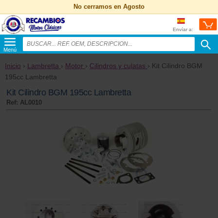
No cerramos en Agosto
Envíar a:
Menú
Inicio
›
Lambretta
›
Motor
›
Cilindros y culatas
› Kit Cilindro BGM
195cc Lambretta
Kit Cilindro BGM 195cc Lambretta
Ref: AL0010