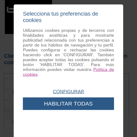
Selecciona tus preferencias de
cookies
Utilizamos cookies propias y de terceros con
finalidades analíticas y para mostrarte
publicidad relacionada con tus preferencias a
partir de tus hábitos de navegación y tu perfil.
Puedes configurar o rechazar las cookies
haciendo click en 'CONFIGURAR'. También
Clientes que compraron este producto también
puedes aceptar todas las cookies pulsando el
compraron
botón 'HABILITAR TODAS'. Para más
información puedes visitar nuestra
Política de
cookies
.
CONFIGURAR
HABILITAR TODAS
Muelle Zapatas Lambretta
Kit rodamientos y retenes
Lambretta
3.80 €
55.00 €