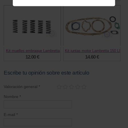
Kit muelles embrague Lambretta
Kit juntas motor Lambretta 150 LI
12.00 €
14.60 €
Escribe tu opinión sobre este artículo
Valoración general *
Nombre *
E-mail *