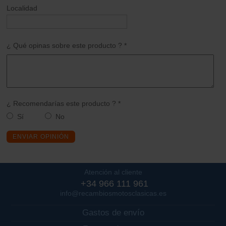
Localidad
¿ Qué opinas sobre este producto ? *
¿ Recomendarías este producto ? *
Sí
No
ENVIAR OPINIÓN
Atención al cliente
+34 966 111 961
info@recambiosmotosclasicas.es
Gastos de envío