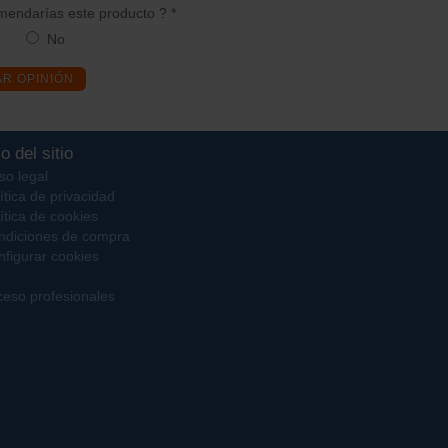
endarías este producto ? *
No
AR OPINIÓN
o del sitio
so legal
ítica de privacidad
ítica de cookies
ndiciones de compra
figurar cookies
eso profesionales