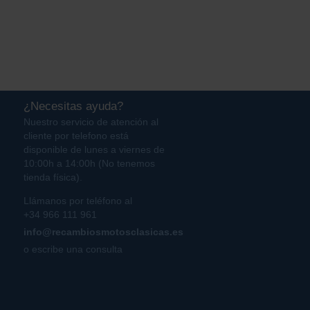
¿Necesitas ayuda?
Nuestro servicio de atención al
cliente por telefono está
disponible de lunes a viernes de
10:00h a 14:00h (No tenemos
tienda física).
Llámanos por teléfono al
+34 966 111 961
info@recambiosmotosclasicas.es
o escribe una consulta