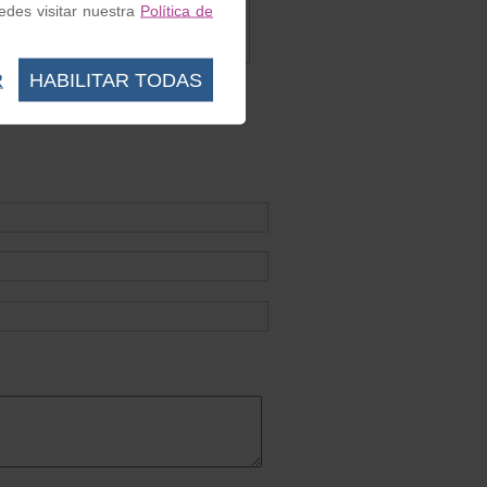
des visitar nuestra
Política de
Ref. CABLEBO
0.20 €
R
HABILITAR TODAS