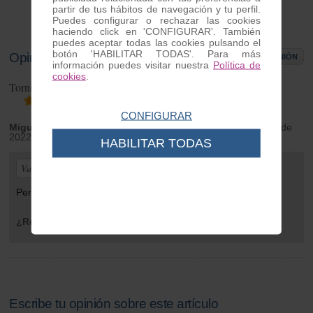
partir de tus hábitos de navegación y tu perfil.
Puedes configurar o rechazar las cookies
haciendo click en 'CONFIGURAR'. También
puedes aceptar todas las cookies pulsando el
botón 'HABILITAR TODAS'. Para más
Opiniones de clientes
ESCRIBIR OPINIÓN
información puedes visitar nuestra
Política de
cookies
.
Tornillo tapa caja carburador INOX Vespa
1
opiniones
CONFIGURAR
Miguel Ángel
| de Castellón | Tuesday 13 de December de
2022
HABILITAR TODAS
Valoración general:
Perfecto.
¿Recomendaría este producto?
Sí
Escribe tu opinión sobre este artículo