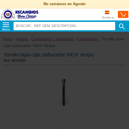
No cerramos en Agosto
Envíar a:
Menú
Inicio
›
Vespa
›
Carburador / depósitos
›
Carburador
› Tornillo tapa
caja carburador INOX Vespa
Tornillo tapa caja carburador INOX Vespa
Ref: MV0295