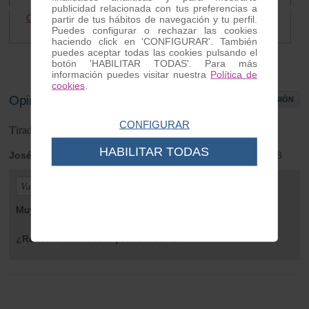
publicidad relacionada con tus preferencias a
Cable aire completo Vespa
partir de tus hábitos de navegación y tu perfil.
Tirador aire Vespa
Puedes configurar o rechazar las cookies
4.00 €
3.50 €
haciendo click en 'CONFIGURAR'. También
puedes aceptar todas las cookies pulsando el
botón 'HABILITAR TODAS'. Para más
información puedes visitar nuestra
Política de
cookies
.
Opiniones de clientes
ESCRIBIR OPINIÓN
CONFIGURAR
Tirador aire Vespa GRAPA
1
opiniones
HABILITAR TODAS
José María
| de Castellón | Thursday 28 de June de 2018
Valoración general:
Muy bueno
¿Recomendaría este producto?
Sí