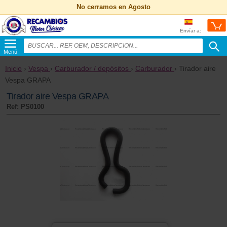
No cerramos en Agosto
Envíar a:
Menú
Inicio
›
Vespa
›
Carburador / depósitos
›
Carburador
› Tirador aire
Vespa GRAPA
Tirador aire Vespa GRAPA
Ref: PS0100