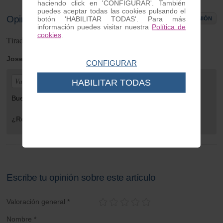
haciendo click en 'CONFIGURAR'. También
puedes aceptar todas las cookies pulsando el
Opiniones de clientes
botón 'HABILITAR TODAS'. Para más
ESCRIBIR OPINIÓN
información puedes visitar nuestra
Política de
cookies
.
Tirador aire Vespa Faro Bajo
1
opiniones
Jose
| de Coruña | Monday 13 de November de 2023
CONFIGURAR
Valoración general:
HABILITAR TODAS
Bueno 5 Ya soy cliente
¿Recomendaría este producto?
Sí
Escribe tu opinión sobre este artículo
Valoración general *
Nombre *