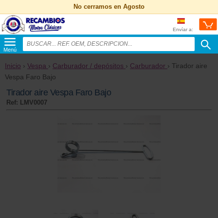
No cerramos en Agosto
Envíar a:
Menú
Inicio
›
Vespa
›
Carburador / depósitos
›
Carburador
› Tirador aire
Vespa Faro Bajo
Tirador aire Vespa Faro Bajo
Ref: LMV0007