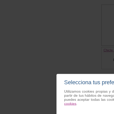
Chicle 
Selecciona tus pref
Opinio
Utilizamos cookies propias y d
partir de tus hábitos de naveg
puedes aceptar todas las coo
Difusor
cookies
.
Franci