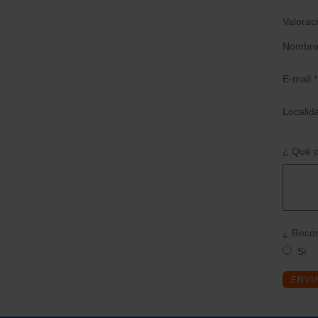
Valorac
Nombre
E-mail *
Localid
¿ Qué o
¿ Recom
Sí
ENVI