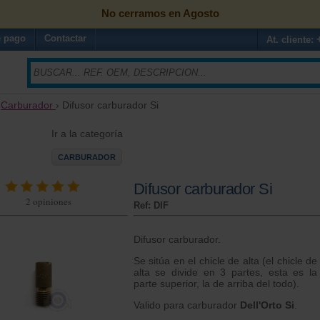
No cerramos en Agosto
 pago
Contactar
At. cliente:
›
Carburador
› Difusor carburador Si
Ir a la categoría
CARBURADOR
Difusor carburador Si
2
opiniones
Ref: DIF
Difusor carburador.
Se sitúa en el chicle de alta (el chicle de
alta se divide en 3 partes, esta es la
parte superior, la de arriba del todo).
Valido para carburador
Dell'Orto Si
.