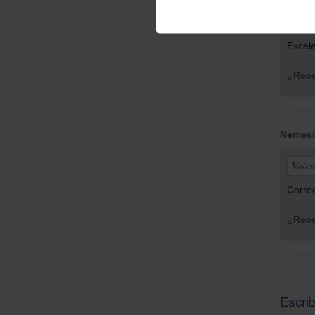
Valor
Excele
¿Reco
Nemes
Valor
Correc
¿Reco
Escrib