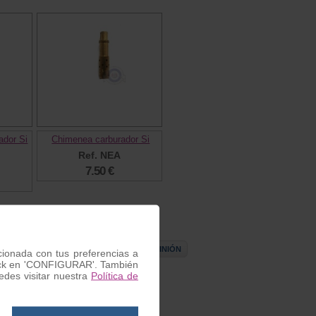
ador Si
Chimenea carburador Si
Ref. NEA
7.50 €
ESCRIBIR OPINIÓN
acionada con tus preferencias a
 click en 'CONFIGURAR'. También
des visitar nuestra
Política de