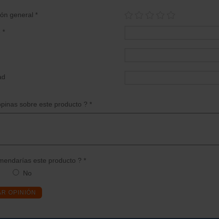
ión general *
 *
ad
pinas sobre este producto ? *
endarías este producto ? *
No
AR OPINIÓN