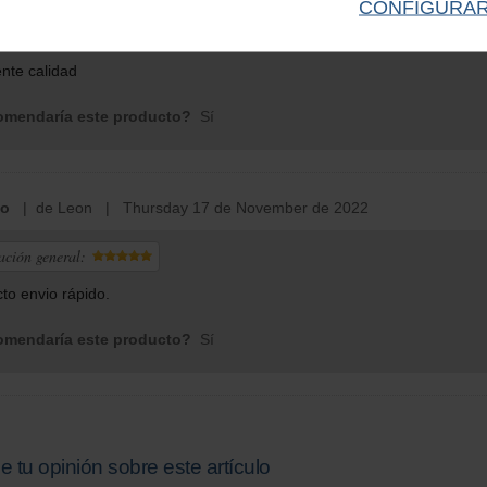
CONFIGURA
ación general:
nte calidad
mendaría este producto?
Sí
io
| de Leon | Thursday 17 de November de 2022
ación general:
to envio rápido.
mendaría este producto?
Sí
e tu opinión sobre este artículo