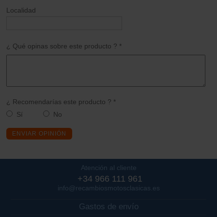
Localidad
¿ Qué opinas sobre este producto ? *
¿ Recomendarías este producto ? *
Sí
No
ENVIAR OPINIÓN
Atención al cliente
+34 966 111 961
info@recambiosmotosclasicas.es
Gastos de envío