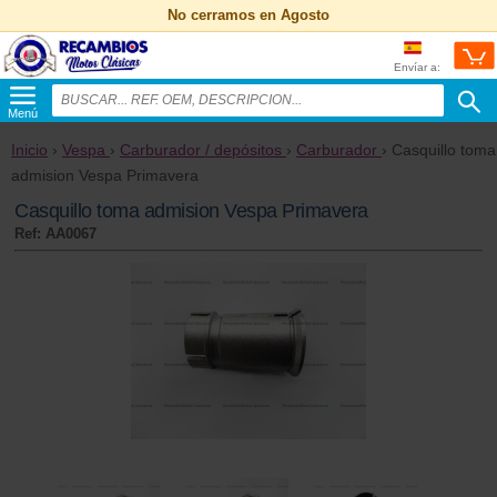
No cerramos en Agosto
Envíar a:
Menú
Inicio
›
Vespa
›
Carburador / depósitos
›
Carburador
› Casquillo toma
admision Vespa Primavera
Casquillo toma admision Vespa Primavera
Ref: AA0067