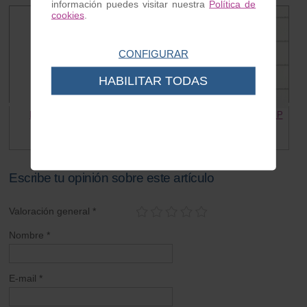
información puedes visitar nuestra
Política de
cookies
.
CONFIGURAR
HABILITAR TODAS
FIELTRO Casquillo toma
Casquillo Toma admisión CLIP
admision Vespa
Vespa
2.10 €
0.70 €
Escribe tu opinión sobre este artículo
Valoración general *
Nombre *
E-mail *