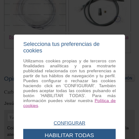
Bordon cromado UNIVERSAL
Cable cuenta kilometros Vespa
CL/DS
Selecciona tus preferencias de
3.80 €
9.50 €
cookies
Utilizamos cookies propias y de terceros con
finalidades analíticas y para mostrarte
publicidad relacionada con tus preferencias a
partir de tus hábitos de navegación y tu perfil.
Opiniones de clientes
ESCRIBIR OPINIÓN
Puedes configurar o rechazar las cookies
haciendo click en 'CONFIGURAR'. También
puedes aceptar todas las cookies pulsando el
Carburador Vespa T5
2
opiniones
botón 'HABILITAR TODAS'. Para más
información puedes visitar nuestra
Política de
Jesús
| de Madrid | Tuesday 18 de April de 2023
cookies
.
Valoración general:
CONFIGURAR
Coincide con la descripción. Para asegurarme llamé y la
atención fue genial.
HABILITAR TODAS