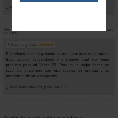
¿Recomendaría este producto?
Sí
Daniel Navarro
| de ILLES BALEARS | Monday 24 de August
de 2020
Valoración general:
El producto es de muy buena calidad, pero lo es mejor aun el
trato recibido ayudándome y orientando cual era mejor
producto para mi Vespa T5. Para mi la mejor tienda en
recambio y siempre con una rapidez de entrega y su
atención al cliente es exquisita.
¿Recomendaría este producto?
Sí
Escribe tu opinión sobre este artículo