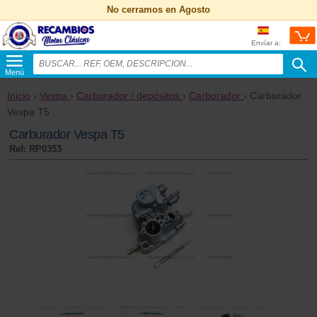
No cerramos en Agosto
Envíar a:
Menú
Inicio
›
Vespa
›
Carburador / depósitos
›
Carburador
› Carburador
Vespa T5
Carburador Vespa T5
Ref: RP0353