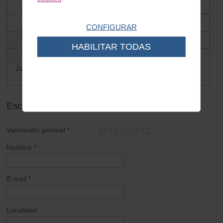
CONFIGURAR
HABILITAR TODAS
Junta Carburador-Caja Vespa
10cm Cable bobina de alta
0.70 €
0.20 €
Escribe tu opinión sobre este artículo
Valoración general *
Nombre *
E-mail *
Localidad