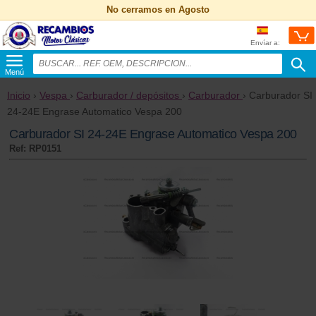
No cerramos en Agosto
Envíar a:
Menú
Inicio
›
Vespa
›
Carburador / depósitos
›
Carburador
› Carburador SI
24-24E Engrase Automatico Vespa 200
Carburador SI 24-24E Engrase Automatico Vespa 200
Ref: RP0151