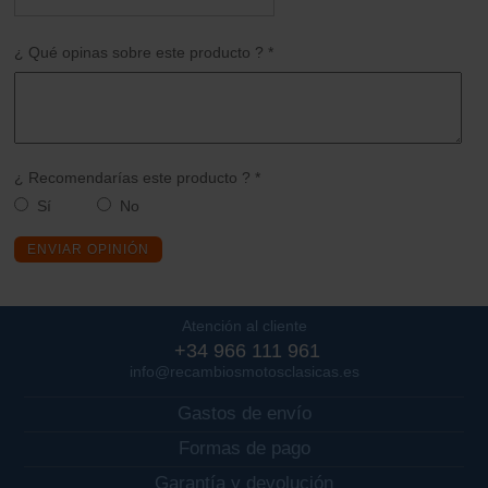
¿ Qué opinas sobre este producto ? *
¿ Recomendarías este producto ? *
Sí
No
ENVIAR OPINIÓN
Atención al cliente
+34 966 111 961
info@recambiosmotosclasicas.es
Gastos de envío
Formas de pago
Garantía y devolución