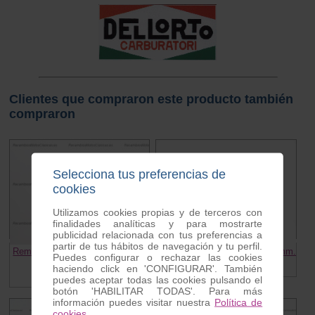
Clientes que compraron este producto también
compraron
Selecciona tus preferencias de
cookies
Utilizamos cookies propias y de terceros con
finalidades analíticas y para mostrarte
publicidad relacionada con tus preferencias a
partir de tus hábitos de navegación y tu perfil.
Remache embellecedor cerradura
Arandela Grower METRICA 7mm.
Puedes configurar o rechazar las cookies
Vespa
0.20 €
haciendo click en 'CONFIGURAR'. También
0.25 €
puedes aceptar todas las cookies pulsando el
botón 'HABILITAR TODAS'. Para más
información puedes visitar nuestra
Política de
cookies
.