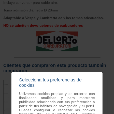
Incluye conversor para cable aire.
Toma admisión diámetro Ø 28mm
Adaptable a Vespa y Lambretta con las tomas adecuadas.
NO se admiten devoluciones de carburadores
Clientes que compraron este producto también
compraron
Selecciona tus preferencias de
cookies
Utilizamos cookies propias y de terceros con
finalidades analíticas y para mostrarte
publicidad relacionada con tus preferencias a
partir de tus hábitos de navegación y tu perfil.
Puedes configurar o rechazar las cookies
haciendo click en 'CONFIGURAR'. También