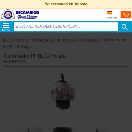
No cerramos en Agosto
Envíar a:
Menú
Inicio
›
Vespa
›
Carburador / depósitos
›
Carburador
› Carburador
PHBL 24 Vespa
Carburador PHBL 24 Vespa
Ref: RP0893