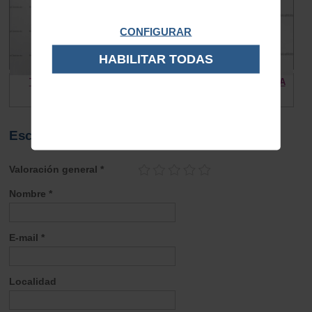
CONFIGURAR
HABILITAR TODAS
Tope funda cable Vespa
Tornillo tapa carburador UA
0.30 €
2.00 €
1.50 €
Escribe tu opinión sobre este artículo
Valoración general *
Nombre *
E-mail *
Localidad