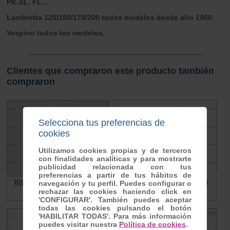
PK-XL, FL...
Lambretta 125/150/175/200 todos modelos desde año 1960.
Vespino todos los modelos.
Clientes que compraron este producto también
compraron
Selecciona tus preferencias de
cookies
Utilizamos cookies propias y de terceros
con finalidades analíticas y para mostrarte
publicidad relacionada con tus
preferencias a partir de tus hábitos de
Kit Chicles SI 115-138 Vespa
10cm Cable bobina de alta
navegación y tu perfil. Puedes configurar o
rechazar las cookies haciendo click en
18.90 €
0.20 €
'CONFIGURAR'. También puedes aceptar
todas las cookies pulsando el botón
'HABILITAR TODAS'. Para más información
puedes visitar nuestra
Política de cookies
.