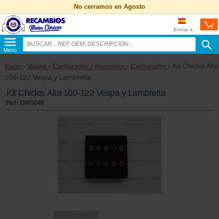
No cerramos en Agosto
Envíar a:
Menú
Inicio
›
Vespa
›
Carburador / depósitos
›
Carburador
› Kit Chicles Alta
100-122 Vespa y Lambretta
Kit Chicles Alta 100-122 Vespa y Lambretta
Ref: OM0040