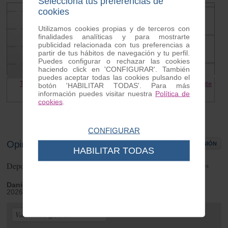
Selecciona tus preferencias de
cookies
Utilizamos cookies propias y de terceros con
finalidades analíticas y para mostrarte
publicidad relacionada con tus preferencias a
partir de tus hábitos de navegación y tu perfil.
Puedes configurar o rechazar las cookies
haciendo click en 'CONFIGURAR'. También
puedes aceptar todas las cookies pulsando el
Tapon Deposito Lambretta
Adhesivo recomendacion aceite
botón 'HABILITAR TODAS'. Para más
información puedes visitar nuestra
Política de
8.00 €
2.00 €
cookies
.
CONFIGURAR
Opiniones de clientes
ESCRIBIR OPINIÓN
HABILITAR TODAS
Deposito gasolina Lambretta LI
1
opiniones
Daniel
| de Santa eularia del rio | Friday 06 de March de
2026
Valoración general: