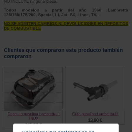
NO INCLUYE
ninguna pieza.
Todos modelos a partir del año 1960. Lambretta
125/150/175/200, Special, LI, Jet, SX, Lince, TV...
NO SE ADMITEN CAMBIOS NI DEVOLUCIONES EN DEPOSITOS
DE COMBUSTIBLE
Clientes que compraron este producto también
compraron
Deposito gasolina Lambretta Li
Grifo gasolina Lambretta LI
INOX
13.90 €
125.00 €