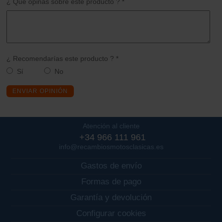
¿ Qué opinas sobre este producto ? *
¿ Recomendarías este producto ? *
Sí
No
ENVIAR OPINIÓN
Atención al cliente
+34 966 111 961
info@recambiosmotosclasicas.es
Gastos de envío
Formas de pago
Garantía y devolución
Configurar cookies