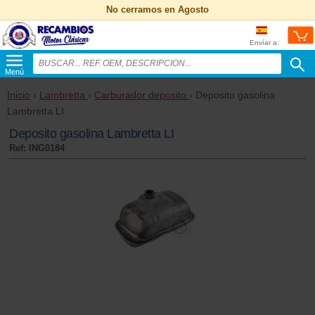
No cerramos en Agosto
Envíar a:
Menú
Inicio
›
Lambretta
›
Carburador deposito
› Deposito gasolina
Lambretta LI
Deposito gasolina Lambretta LI
Ref: ING0184