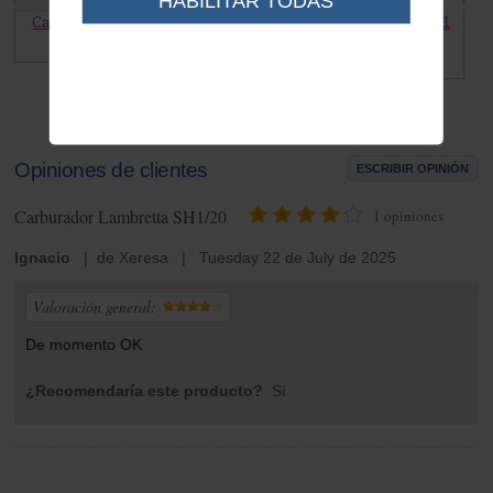
HABILITAR TODAS
Carburador Lambretta SH2/22
Chicle starter carburador SH1
Lambretta
169.60 €
5.00 €
Opiniones de clientes
ESCRIBIR OPINIÓN
Carburador Lambretta SH1/20
1
opiniones
Ignacio
| de Xeresa | Tuesday 22 de July de 2025
Valoración general:
De momento OK
¿Recomendaría este producto?
Sí