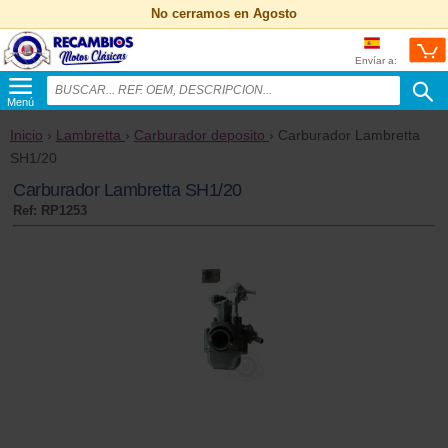
No cerramos en Agosto
Envíar a:
Menú
Inicio
›
Lambretta
›
Carburador deposito
› Carburador Lambretta
SH1/20
Carburador Lambretta SH1/20
Ref: RP1253