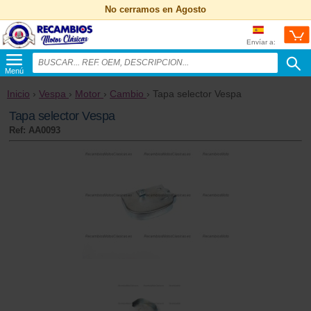
No cerramos en Agosto
Envíar a:
Menú
Inicio
›
Vespa
›
Motor
›
Cambio
› Tapa selector Vespa
Tapa selector Vespa
Ref: AA0093