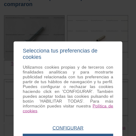
compraron
Selecciona tus preferencias de
cookies
Tornillo tapa manillar Vespa
Terminal cable
Utilizamos cookies propias y de terceros con
0.40 €
0.05 €
finalidades analíticas y para mostrarte
publicidad relacionada con tus preferencias a
partir de tus hábitos de navegación y tu perfil.
Puedes configurar o rechazar las cookies
haciendo click en 'CONFIGURAR'. También
puedes aceptar todas las cookies pulsando el
botón 'HABILITAR TODAS'. Para más
información puedes visitar nuestra
Política de
cookies
.
CONFIGURAR
Tuerca metrica 7 Vespa
Goma tope eje arranque Vespa
0.15 €
0.90 €