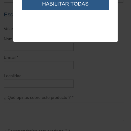
HABILITAR TODAS
Escribe tu opinión sobre este artículo
Valoración general *
Nombre *
E-mail *
Localidad
¿ Qué opinas sobre este producto ? *