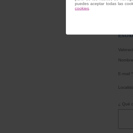
Tir
puedes aceptar todas las coo
cookies
.
Escrib
Valorac
Nombre
E-mail *
Localid
¿ Qué o