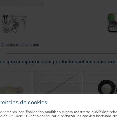
Garantía de devolución
tes que compraron este producto también compraro
erencias de cookies
e terceros con finalidades analíticas y para mostrarte publicidad rel
ación y tu perfil. Puedes configurar o rechazar las cookies haciendo