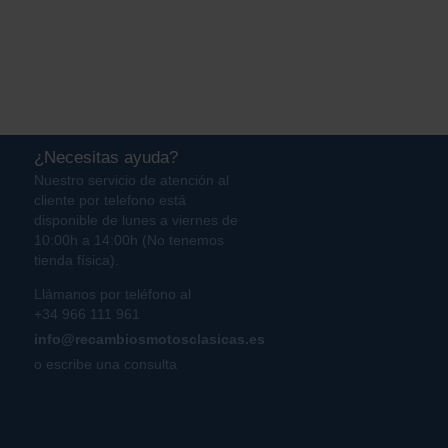
¿Necesitas ayuda?
Nuestro servicio de atención al
cliente por telefono está
disponible de lunes a viernes de
10:00h a 14:00h (No tenemos
tienda física).
Llámanos por teléfono al
+34 966 111 961
info@recambiosmotosclasicas.es
o escribe una consulta