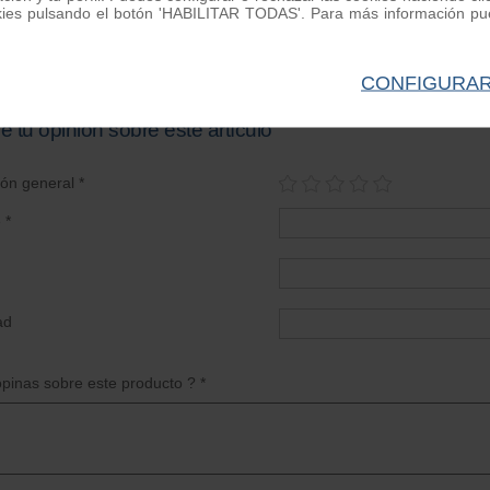
ador aire Lambretta
Cable aire completo
10cm Cable bobina d
kies pulsando el botón 'HABILITAR TODAS'. Para más información pue
CASQUILLO
Lambretta LI
Ref. CABLEB
Ref. RP0023
Ref. MC0247
0.20 €
0.50 €
11.60 €
CONFIGURA
e tu opinión sobre este artículo
ión general *
 *
ad
pinas sobre este producto ? *