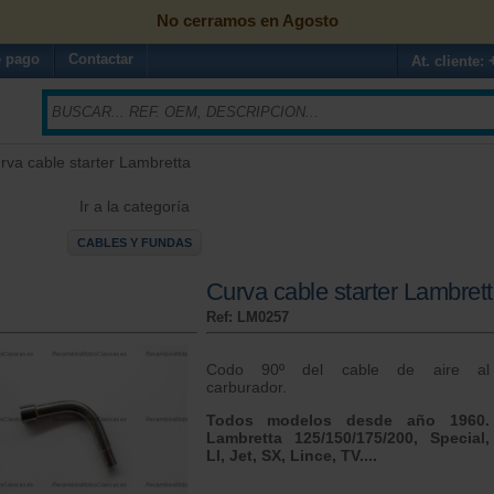
No cerramos en Agosto
 pago
Contactar
At. cliente:
rva cable starter Lambretta
Ir a la categoría
CABLES Y FUNDAS
Curva cable starter Lambret
Ref: LM0257
Codo 90º del cable de aire al
carburador.
Todos modelos desde año 1960.
Lambretta 125/150/175/200, Special,
LI, Jet, SX, Lince, TV....