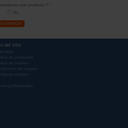
endarías este producto ? *
No
AR OPINIÓN
o del sitio
so legal
ítica de privacidad
ítica de cookies
ndiciones de compra
figurar cookies
eso profesionales