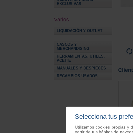
EXCLUSIVAS
Varios
LIQUIDACIÓN Y OUTLET
CASCOS Y
MERCHANDISING
HERRAMIENTAS, ÚTILES,
ACEITE
MANUALES Y DESPIECES
Clien
RECAMBIOS USADOS
Selecciona tus pref
Utilizamos cookies propias y d
partir de tus hábitos de naveg