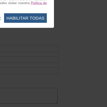
e alta
Arandela Contraescudo
des visitar nuestra
Política de
Lambretta
O
Ref. LM0064
0.58 €
R
HABILITAR TODAS