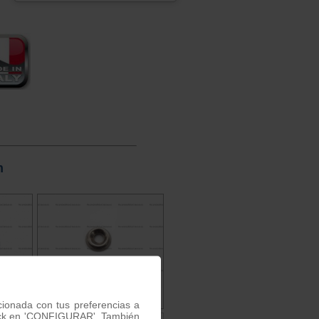
n
acionada con tus preferencias a
 click en 'CONFIGURAR'. También