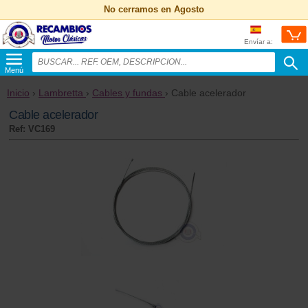
No cerramos en Agosto
Envíar a:
Menú
Inicio
›
Lambretta
›
Cables y fundas
› Cable acelerador
Cable acelerador
Ref: VC169