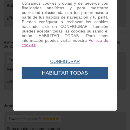
Utilizamos cookies propias y de terceros con
BUENA CALIDAD Y MUY RAPIDO EL ENVÍO.
finalidades analíticas y para mostrarte
publicidad relacionada con tus preferencias a
partir de tus hábitos de navegación y tu perfil.
¿Recomendaría este producto?
Sí
Puedes configurar o rechazar las cookies
haciendo click en 'CONFIGURAR'. También
puedes aceptar todas las cookies pulsando el
botón 'HABILITAR TODAS'. Para más
información puedes visitar nuestra
Política de
Armando Miguel
| de Portugal | Monday 27 de September
cookies
.
de 2021
Valoración general:
CONFIGURAR
Recomendo .
HABILITAR TODAS
¿Recomendaría este producto?
Sí
Jose
| de Alicante | Monday 05 de July de 2021
Valoración general:
Pues un placer como siempre.