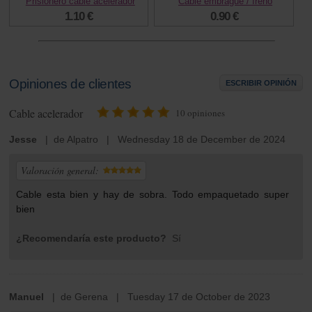
Prisionero cable acelerador
Cable embrague / freno
1.10 €
0.90 €
Opiniones de clientes
ESCRIBIR OPINIÓN
Cable acelerador
10
opiniones
Jesse
| de Alpatro | Wednesday 18 de December de 2024
Valoración general:
Cable esta bien y hay de sobra. Todo empaquetado super
bien
¿Recomendaría este producto?
Sí
Manuel
| de Gerena | Tuesday 17 de October de 2023