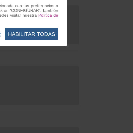
acionada con tus preferencias a
 click en 'CONFIGURAR'. También
des visitar nuestra
Política de
rlos.
R
HABILITAR TODAS