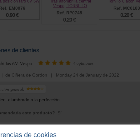
a posicion faro 6V 5W
Tiras alfombrilla central
Tornillo Claxon V
Vespa, TORNILLO
Ref. EM0076
Ref. MC0183
Ref. RP0745
0.90 €
0.20 €
0.20 €
nes de clientes
billas 6V Vespa
4
opiniones
| de Ciñera de Gordon | Monday 24 de January de 2022
ación general:
en. alumbrado a la perfección.
mendaría este producto?
Sí
erencias de cookies
ernando
| de Madrid | Tuesday 23 de February de 2021