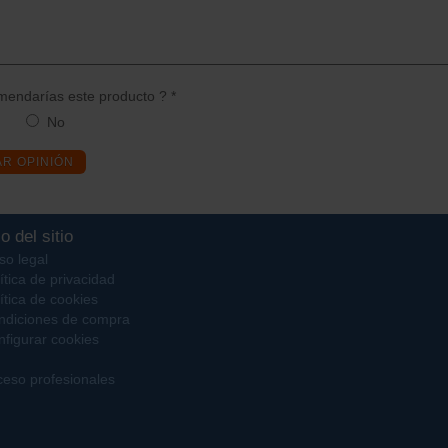
endarías este producto ? *
No
AR OPINIÓN
o del sitio
so legal
ítica de privacidad
ítica de cookies
ndiciones de compra
figurar cookies
eso profesionales