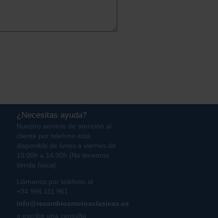
¿Necesitas ayuda?
Nuestro servicio de atención al
cliente por telefono está
disponible de lunes a viernes de
10:00h a 14:00h (No tenemos
tienda física).
Llámanos por teléfono al
+34 966 111 961
info@recambiosmotosclasicas.es
o escribe una consulta