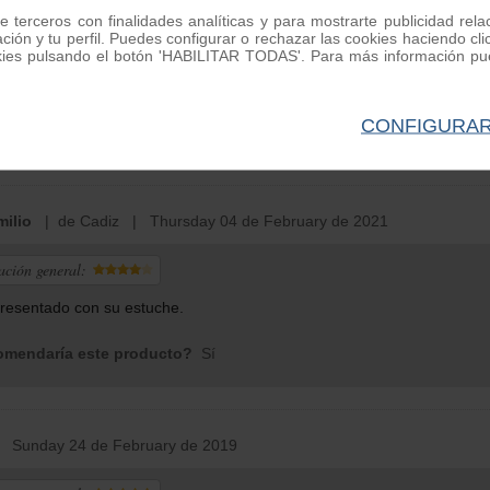
e terceros con finalidades analíticas y para mostrarte publicidad rel
ación y tu perfil. Puedes configurar o rechazar las cookies haciendo
ación general:
kies pulsando el botón 'HABILITAR TODAS'. Para más información pue
 los productos rápido y sin problemas. Me sentí muy conforme al recibi
CONFIGURA
mendaría este producto?
Sí
ilio
| de Cadiz | Thursday 04 de February de 2021
ación general:
resentado con su estuche.
mendaría este producto?
Sí
Sunday 24 de February de 2019