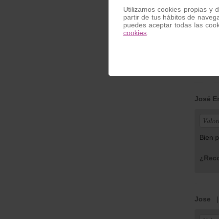
Utilizamos cookies propias y d
partir de tus hábitos de naveg
Valor
puedes aceptar todas las coo
cookies
.
Recibí
¿Reco
José Em
Valor
Bien p
¿Reco
Jose
| 