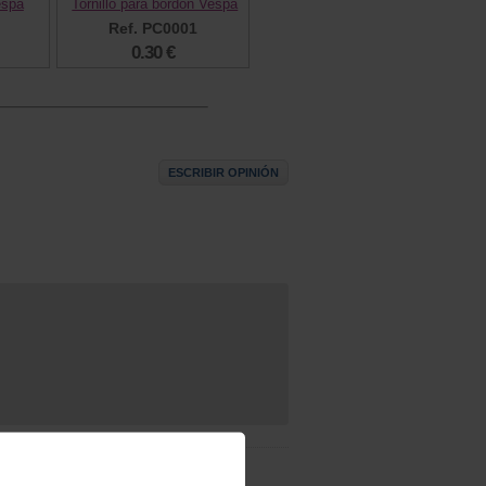
espa
Tornillo para bordon Vespa
Ref. PC0001
0.30 €
ESCRIBIR OPINIÓN