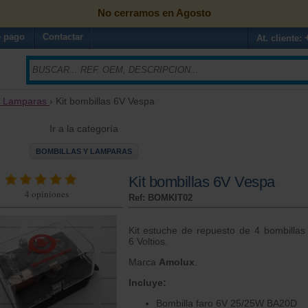
No cerramos en Agosto
 pago
Contactar
At. cliente:
y Lamparas
› Kit bombillas 6V Vespa
Ir a la categoría
BOMBILLAS Y LAMPARAS
Kit bombillas 6V Vespa
4
opiniones
Ref: BOMKIT02
Kit estuche de repuesto de 4 bombillas
6 Voltios.
Marca
Amolux
.
Incluye:
Bombilla faro 6V 25/25W BA20D