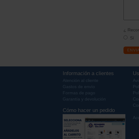
¿ Recom
Sí
ENVI
Información a clientes
Us
Atención al cliente
Avi
Gastos de envío
Pol
Formas de pago
Pol
Garantía y devolución
Co
Con
Cómo hacer un pedido
Acc