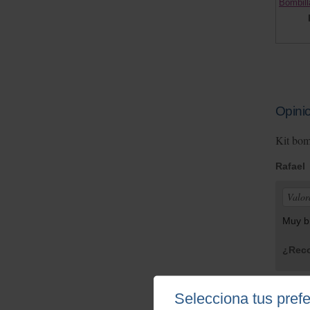
Bombill
Opinio
Kit bom
Rafael
Valor
Muy bi
¿Reco
Selecciona tus pref
Luis F