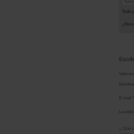
Valor
Todo 
¿Reco
Escrib
Valorac
Nombre
E-mail *
Localid
¿ Qué o