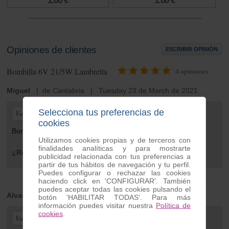
1.00 €
1.00 €
Opiniones de clientes
ESCRIBIR OPINIÓN
Bombilla 6V 21/5W Lambretta
4
opiniones
Miguel
| de Cantabria | Tuesday 23 de March de 2021
Selecciona tus preferencias de
Valoración general:
cookies
Bombillas perfectas.
Utilizamos cookies propias y de terceros con
finalidades analíticas y para mostrarte
¿Recomendaría este producto?
Sí
publicidad relacionada con tus preferencias a
partir de tus hábitos de navegación y tu perfil.
Puedes configurar o rechazar las cookies
haciendo click en 'CONFIGURAR'. También
puedes aceptar todas las cookies pulsando el
Alvaro
| de Burgos | Monday 04 de January de 2021
botón 'HABILITAR TODAS'. Para más
información puedes visitar nuestra
Política de
cookies
.
Valoración general: