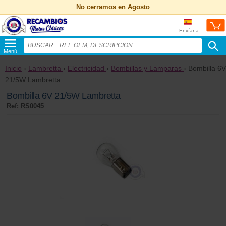
No cerramos en Agosto
Envíar a:
Menú
Inicio
›
Lambretta
›
Electricidad
›
Bombillas y Lamparas
› Bombilla 6V
21/5W Lambretta
Bombilla 6V 21/5W Lambretta
Ref: RS0045