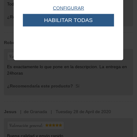
Todo correcto según lo publicado.
CONFIGURAR
¿Recomendaría este producto?
Sí
HABILITAR TODAS
Roberto
| de logroño | Tuesday 13 de October de 2020
Valoración general:
Es exactamente lo que pone en la descripcion. La entrega en
24horas
¿Recomendaría este producto?
Sí
Jesus
| de Granada | Tuesday 28 de April de 2020
Valoración general:
Buena calidad y envío rapido