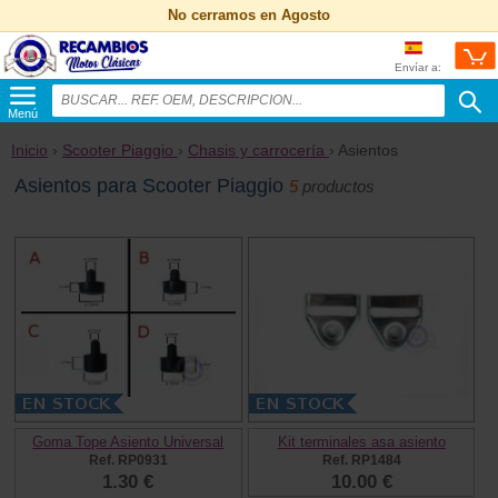
No cerramos en Agosto
Envíar a:
Menú
Inicio
›
Scooter Piaggio
›
Chasis y carrocería
› Asientos
Asientos para Scooter Piaggio
5
productos
Goma Tope Asiento Universal
Kit terminales asa asiento
Ref. RP0931
Ref. RP1484
1.30 €
10.00 €