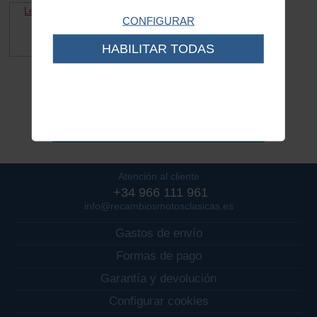
Leva excentrica desbloqueo
CONFIGURAR
asiento Piaggio
Ref. PO0685
5.50 €
HABILITAR TODAS
¿Estás buscando otra cosa?
Atención al cliente
+34 966 111 961
info@recambiosmotosclasicas.es
Gastos de envío
Formas de pago
Garantía y devolución
Configurar cookies