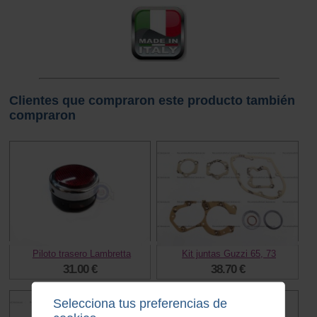
Clientes que compraron este producto también
compraron
Piloto trasero Lambretta
Kit juntas Guzzi 65, 73
31.00 €
38.70 €
Selecciona tus preferencias de