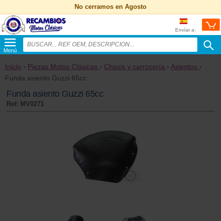
No cerramos en Agosto
Envíar a:
Menú
Inicio
›
Piezas Motos Clásicas
›
Chasis y carrocería
›
Asientos
›
Funda asiento Guzzi 65cc
Funda asiento Guzzi 65cc
Ref: MV0271