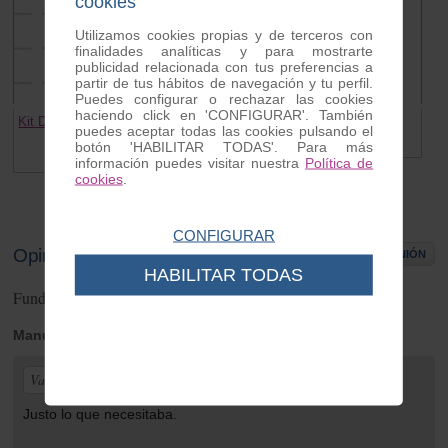
cookies
Utilizamos cookies propias y de terceros con
finalidades analíticas y para mostrarte
publicidad relacionada con tus preferencias a
partir de tus hábitos de navegación y tu perfil.
Puedes configurar o rechazar las cookies
haciendo click en 'CONFIGURAR'. También
Kit Discos Embrague Moto Guzzi
Biela cigüeñal Guzzi 65
puedes aceptar todas las cookies pulsando el
Hispania
120.00 €
botón 'HABILITAR TODAS'. Para más
39.00 €
información puedes visitar nuestra
Política de
cookies
.
CONFIGURAR
Opiniones de clientes
ESCRIBIR OPINIÓN
HABILITAR TODAS
Funda asiento Guzzi 65cc
1
opiniones
Manuel
| de Gerena | Tuesday 17 de October de 2023
Valoración general:
Justo lo que necesitaba.