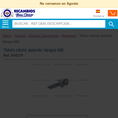
No cerramos en Agosto
Envíar a:
Menú
Inicio
›
Vespa
›
Chasis Carroceria
›
Asientos
› Teton cierre asiento
Vespa M8
Teton cierre asiento Vespa M8
Ref: AA0179