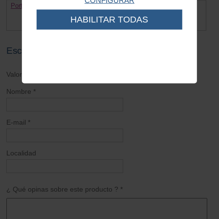
Porta bultos + portarueda 3 en 1
Teton cierre asiento Vespa
Vespa
CAZOLETA
HABILITAR TODAS
199.00 €
9.90 €
Escribe tu opinión sobre este artículo
Valoración general *
Nombre *
E-mail *
Localidad
¿ Qué opinas sobre este producto ? *