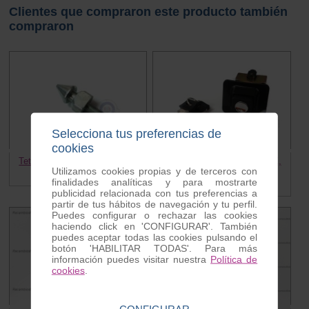
Clientes que compraron este producto también
compraron
Selecciona tus preferencias de
cookies
Teton cierre asiento Vespa M8
Cerradura asiento Vespa PX,
Utilizamos cookies propias y de terceros con
IRIS.
3.10 €
finalidades analíticas y para mostrarte
19.00 €
publicidad relacionada con tus preferencias a
partir de tus hábitos de navegación y tu perfil.
Puedes configurar o rechazar las cookies
haciendo click en 'CONFIGURAR'. También
puedes aceptar todas las cookies pulsando el
botón 'HABILITAR TODAS'. Para más
información puedes visitar nuestra
Política de
cookies
.
CONFIGURAR