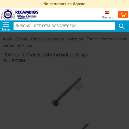
No cerramos en Agosto
Envíar a:
Menú
Inicio
›
Vespa
›
Chasis Carroceria
›
Asientos
› Tornillo central asiento
individual Vespa
Tornillo central asiento individual Vespa
Ref: RP1284