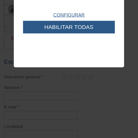
CONFIGURAR
HABILITAR TODAS
Bridas caballete Vespa 125
9.00 €
6.00 €
Escribe tu opinión sobre este artículo
Valoración general *
Nombre *
E-mail *
Localidad