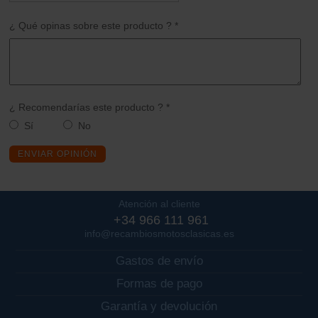
¿ Qué opinas sobre este producto ? *
¿ Recomendarías este producto ? *
Sí
No
ENVIAR OPINIÓN
Atención al cliente
+34 966 111 961
info@recambiosmotosclasicas.es
Gastos de envío
Formas de pago
Garantía y devolución