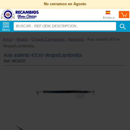
No cerramos en Agosto
Envíar a:
Menú
Inicio
›
Vespa
›
Chasis Carroceria
›
Asientos
› Asa asiento 47cm
Vespa/Lambretta
Asa asiento 47cm Vespa/Lambretta
Ref: MC0237