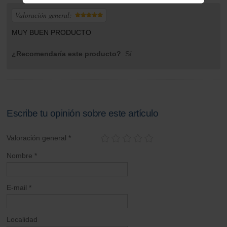
Valoración general:
MUY BUEN PRODUCTO
¿Recomendaría este producto?
Sí
Escribe tu opinión sobre este artículo
Valoración general *
Nombre *
E-mail *
Localidad