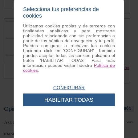
TORNILLO
0.30 €
Selecciona tus preferencias de
0.20 €
cookies
Utilizamos cookies propias y de terceros con
finalidades analíticas y para mostrarte
publicidad relacionada con tus preferencias a
partir de tus hábitos de navegación y tu perfil.
Puedes configurar o rechazar las cookies
haciendo click en 'CONFIGURAR'. También
puedes aceptar todas las cookies pulsando el
botón 'HABILITAR TODAS'. Para más
información puedes visitar nuestra
Política de
Grapa letrero Vespa
Terminal Faston Redondo Macho
cookies
.
Vespa y Lambretta
0.15 €
0.35 €
CONFIGURAR
HABILITAR TODAS
Opiniones de clientes
ESCRIBIR OPINIÓN
Asa asiento 47cm Vespa/Lambretta
1
opiniones
iñaki
| de ETXAURI | Friday 31 de January de 2020