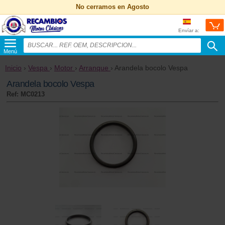
No cerramos en Agosto
Envíar a:
Menú
Inicio
›
Vespa
›
Motor
›
Arranque
› Arandela bocolo Vespa
Arandela bocolo Vespa
Ref: MC0213