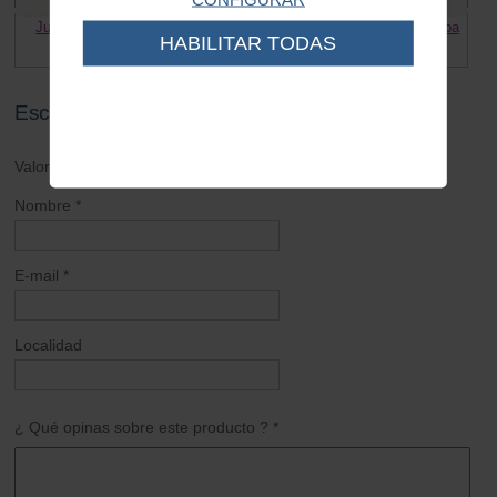
Juego muelles bocolo Vespa
Arandela exterior bocolo Vespa
HABILITAR TODAS
4.00 €
4.50 €
Escribe tu opinión sobre este artículo
Valoración general *
Nombre *
E-mail *
Localidad
¿ Qué opinas sobre este producto ? *