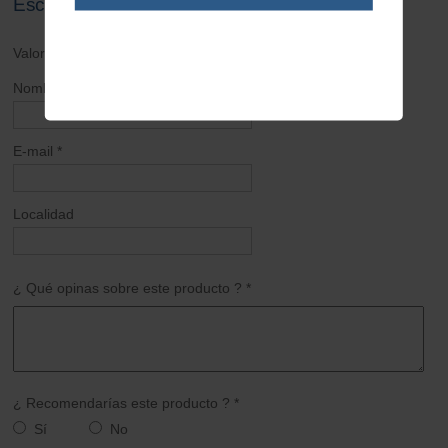
Escribe tu opinión sobre este artículo
Valoración general *
Nombre *
E-mail *
Localidad
¿ Qué opinas sobre este producto ? *
¿ Recomendarías este producto ? *
Sí
No