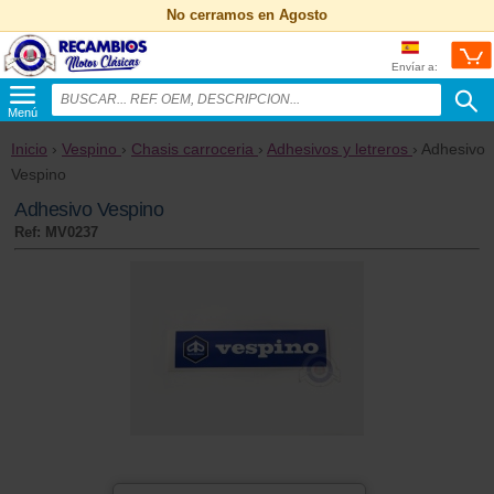
No cerramos en Agosto
Envíar a:
Menú
Inicio
›
Vespino
›
Chasis carroceria
›
Adhesivos y letreros
› Adhesivo
Vespino
Adhesivo Vespino
Ref: MV0237