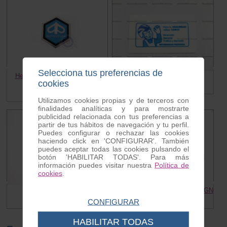
Selecciona tus preferencias de
Hexagono adhesivo, mediano
Adhesivo Usar casco
cookies
Vespa
2.20 €
2.00 €
Utilizamos cookies propias y de terceros con
finalidades analíticas y para mostrarte
publicidad relacionada con tus preferencias a
partir de tus hábitos de navegación y tu perfil.
Puedes configurar o rechazar las cookies
haciendo click en 'CONFIGURAR'. También
puedes aceptar todas las cookies pulsando el
botón 'HABILITAR TODAS'. Para más
información puedes visitar nuestra
Política de
cookies
.
Adhesivo Vespino
Adhesivo MOTOVESPA DESIGN
3.50 €
2.00 €
CONFIGURAR
HABILITAR TODAS