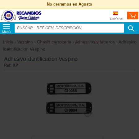
No cerramos en Agosto
Envíar a:
Menú
Inicio
›
Vespino
›
Chasis carroceria
›
Adhesivos y letreros
› Adhesivo
identificacion Vespino
Adhesivo identificacion Vespino
Ref: XP